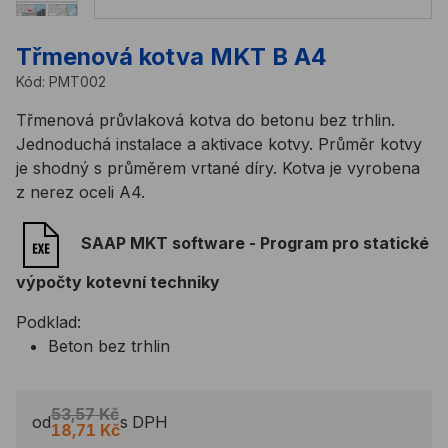
Třmenová kotva MKT B A4
Kód:
PMT002
Třmenová průvlaková kotva do betonu bez trhlin.
Jednoduchá instalace a aktivace kotvy. Průměr kotvy
je shodný s průměrem vrtané díry. Kotva je vyrobena
z nerez oceli A4.
SAAP MKT software - Program pro statické
výpočty kotevní techniky
Podklad:
Beton bez trhlin
53,57 Kč
od
s DPH
18,71 Kč