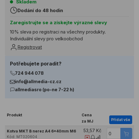
Skladem
Dodání do 48 hodin
Zaregistrujte se a získejte výrazné slevy
10% sleva po registraci na všechny produkty.
Individuální slevy pro velkoobchod
Registrovat
Potřebujete poradit?
724 944 078
info@allmedia-cz.cz
allmediasro (po-ne 7-22 h)
Produkt
Cena
Přidat vše
za MJ
53,57 Kč
Kotva MKT B nerez A4 6x40mm M6
Kód:
MT020604