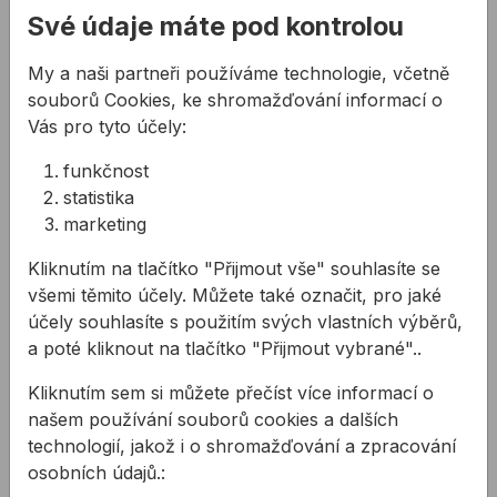
Kód:
MT021214
Své údaje máte pod kontrolou
Kotva MKT B nerez A4 12x160mm M
260,48 Kč
12
My a naši partneři používáme technologie, včetně
Kód:
MT021215
souborů Cookies, ke shromažďování informací o
Kotva MKT B nerez A4 12x180mm M
276,21 Kč
12
Vás pro tyto účely:
Kód:
MT021218
Kotva MKT B nerez A4 12x200mm
funkčnost
86,90 Kč
M12
statistika
Kód:
MT021220
marketing
Kotva MKT B nerez A4 12x220mm M
395,21 Kč
12
Kliknutím na tlačítko "Přijmout vše" souhlasíte se
Kód:
MT021222
všemi těmito účely. Můžete také označit, pro jaké
účely souhlasíte s použitím svých vlastních výběrů,
30 z 43
a poté kliknout na tlačítko "Přijmout vybrané"..
Načíst více
Kliknutím sem si můžete přečíst více informací o
našem používání souborů cookies a dalších
technologií, jakož i o shromažďování a zpracování
Popis
osobních údajů.: