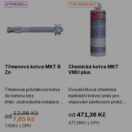
Třmenová kotva MKT B Zn
Chemická kotva MKT VMU p
Třmenová kotva MKT B
Chemická kotva MKT
Zn
VMU plus
Třmenová průvlaková kotva
Dvousložková chemická
do betonu bez
injektážní kotvicí směs pro
trhlin. Jednoduchá instalace a
vlepování závitových prvků a
aktivace kotvy. Průměr kotvy
betonářské výztuže do ...
12,98 Kč
od
471,36 Kč
...
od
7,65 Kč
471,36Kč s DPH
7,65Kč s DPH