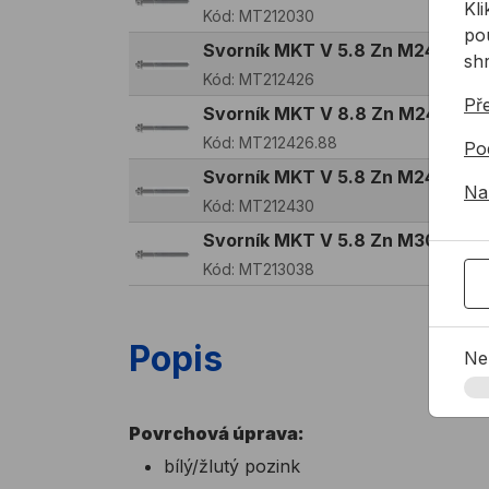
Kl
Kód:
MT212030
pou
Svorník MKT V 5.8 Zn M24x26
sh
Kód:
MT212426
Př
Svorník MKT V 8.8 Zn M24x26
Kód:
MT212426.88
Po
Svorník MKT V 5.8 Zn M24x30
Na
Kód:
MT212430
Svorník MKT V 5.8 Zn M30x38
Kód:
MT213038
Popis
Ne
Povrchová úprava:
bílý/žlutý pozink