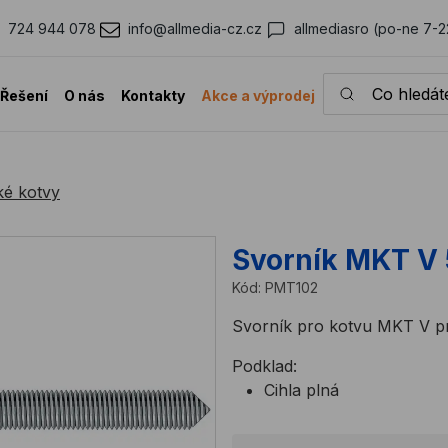
724 944 078
info@allmedia-cz.cz
allmediasro (po-ne 7-2
Co hledáte?
Řešení
O nás
Kontakty
Akce a výprodej
é kotvy
Svorník MKT V 
Kód:
PMT102
Svorník pro kotvu MKT V pro
Podklad:
Cihla plná