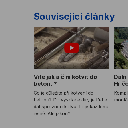
Související články
Víte jak a čím kotvit do
Dálni
betonu?
Hrič
Co je důležité při kotvení do
Kompl
betonu? Do vyvrtané díry je třeba
montáž
dát správnou kotvu, to je každému
jasné. Ale jakou?