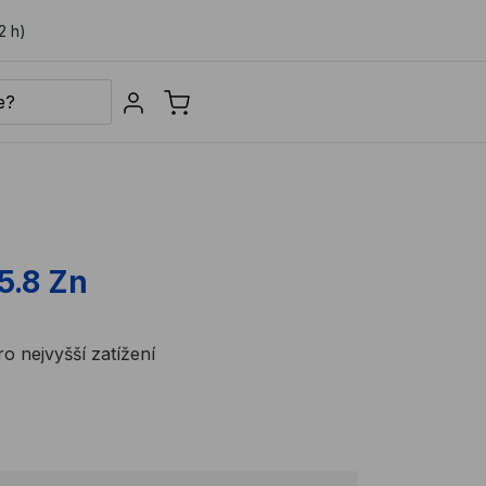
2 h)
Sign in
5.8 Zn
 nejvyšší zatížení