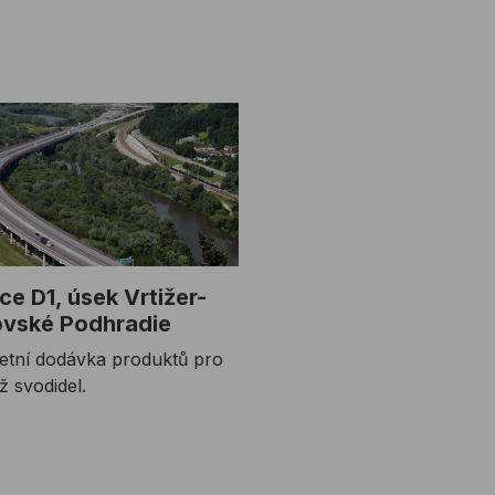
ce D1, úsek Vrtižer-
ovské Podhradie
etní dodávka produktů pro
 svodidel.