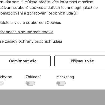
iknutím sem si můžete přečíst více informací o našem
žívání souborů cookies a dalších technologií, jakož i o
0mm
241,
romažďování a zpracování osobních údajů.:
260
M24
5 ks
96,79 Kč
96,7
ečtěte si více o souborech Cookies
0mm
260.
M24
5 ks
443,94 Kč
443,
drobnosti o souborech cookie
0mm
304,
300
M24
5 ks
121,69 Kč
še zásady ochrany osobních údajů
121,
0mm
380
M30
5 ks
916,25 Kč
916,
Odmítnout vše
Přijmout vše
zbytné
Základní
marketing