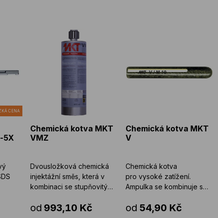
 BOSCH SDS plus-5X
Chemická kotva MKT VMZ
Chemická kotva MKT V
ZKÁ CENA
Chemická kotva MKT
Chemická kotva MKT
s-5X
VMZ
V
vý
Dvousložková chemická
Chemická kotva
SDS
injektážní směs, která v
pro vysoké zatížení.
kombinaci se stupňovitým
Ampulka se kombinuje s
 cihly
svorníkem dosahuje
ocelovými svorníky.
od
993,10 Kč
od
54,90 Kč
nejvyšší ...