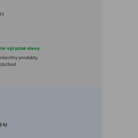
PH
jte výrazné slevy
 všechny produkty.
koobchod
2 h)