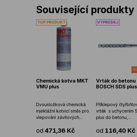
Související produkty
Chemická kotva MKT VMU plus
Vrták do betonu
NÍ
Chemická kotva MKT
Vrták do betonu
VMU plus
BOSCH SDS plu
Dvousložková chemická
Příklepový čtyřbřito
injektážní kotvicí směs pro
vrták s uchycením 
vlepování závitových
plus do betonu,
prvků a betonářské
armovaného betonu,
od
471,36 Kč
od
116,40 Kč
výztuže do ...
(doporučujeme ...