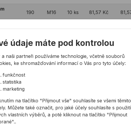
mm
190
M16
10 ks
81,57 Kč
81,5
mm
230
M16
10 ks
97,82 Kč
97,8
vé údaje máte pod kontrolou
mm
250
M16
10 ks
97,27 Kč
97,2
 a naši partneři používáme technologie, včetně souborů
mm
300
M16
10 ks
121,23 Kč
121,
okies, ke shromažďování informací o Vás pro tyto účely:
funkčnost
mm
134,
360
M16
10 ks
40,31 Kč
statistika
40,3
marketing
0mm
147,
220
M20
10 ks
59,08 Kč
59,0
knutím na tlačítko "Přijmout vše" souhlasíte se všemi těmito
ly. Můžete také označit, pro jaké účely souhlasíte s použit
0mm
260
M20
10 ks
186,81 Kč
186,
ch vlastních výběrů, a poté kliknout na tlačítko "Přijmout
brané"..
0mm
300
M20
10 ks
231,29 Kč
231,