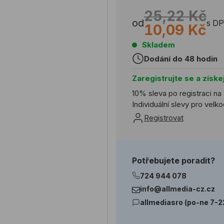
25,22 Kč
od
s D
10,09 Kč
Skladem
Dodání do 48 hodin
Zaregistrujte se a získe
10% sleva po registraci na
Individuální slevy pro vel
Registrovat
Potřebujete poradit?
724 944 078
info@allmedia-cz.cz
allmediasro (po-ne 7-2