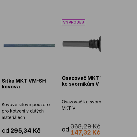
Síťka MKT VM-SH kovová
Osazovač MKT VSM ke svorník
Osazovač MKT VSM
Síťka MKT VM-SH
ke svorníkům V
kovová
Osazovač ke svorníkům
Kovové síťové pouzdro
MKT V
pro kotvení v dutých
materiálech
368,29 Kč
od
od
295,34 Kč
147,32 Kč