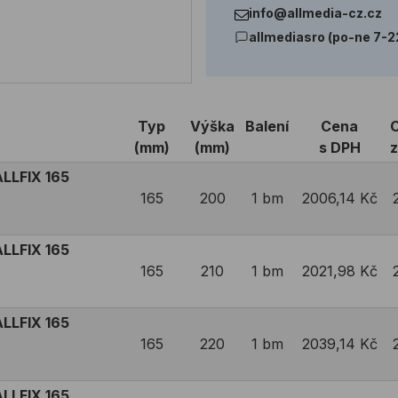
info@allmedia-cz.cz
allmediasro (po-ne 7-2
Typ
Výška
Balení
Cena
(mm)
(mm)
s DPH
LLFIX 165
165
200
1 bm
2006,14 Kč
LLFIX 165
165
210
1 bm
2021,98 Kč
LLFIX 165
165
220
1 bm
2039,14 Kč
LLFIX 165