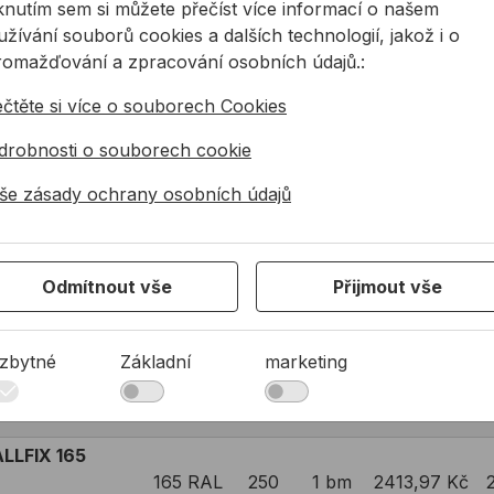
LLFIX 165
iknutím sem si můžete přečíst více informací o našem
165 RAL
200
1 bm
2317,62 Kč
žívání souborů cookies a dalších technologií, jakož i o
romažďování a zpracování osobních údajů.:
LLFIX 165
ečtěte si více o souborech Cookies
165 RAL
210
1 bm
2336,10 Kč
drobnosti o souborech cookie
LLFIX 165
še zásady ochrany osobních údajů
165 RAL
220
1 bm
2355,89 Kč
LLFIX 165
Odmítnout vše
Přijmout vše
165 RAL
230
1 bm
2374,38 Kč
zbytné
Základní
marketing
LLFIX 165
165 RAL
240
1 bm
2394,18 Kč
LLFIX 165
165 RAL
250
1 bm
2413,97 Kč