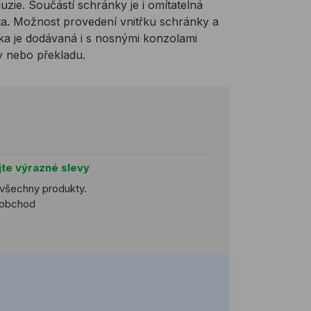
luzie. Součástí schránky je i omítatelná
lišta. Možnost provedení vnitřku schránky a
ka je dodávaná i s nosnými konzolami
y nebo překladu.
jte výrazné slevy
 všechny produkty.
koobchod