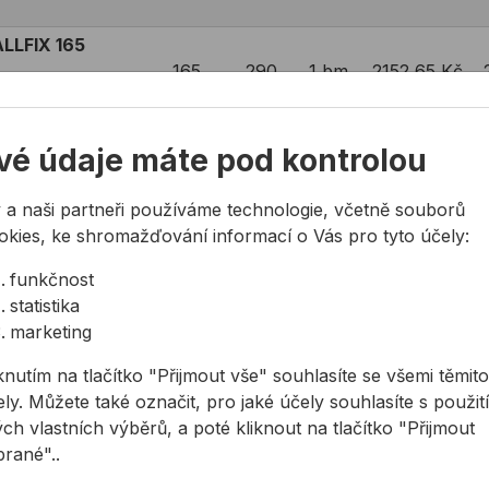
LLFIX 165
165
290
1 bm
2152,65 Kč
LLFIX 165
vé údaje máte pod kontrolou
165
300
1 bm
2168,49 Kč
 a naši partneři používáme technologie, včetně souborů
LLFIX 165
okies, ke shromažďování informací o Vás pro tyto účely:
165
310
1 bm
2185,65 Kč
funkčnost
statistika
LLFIX 165
marketing
165
320
1 bm
2201,47 Kč
knutím na tlačítko "Přijmout vše" souhlasíte se všemi těmito
ly. Můžete také označit, pro jaké účely souhlasíte s použit
LLFIX 165
ch vlastních výběrů, a poté kliknout na tlačítko "Přijmout
165
330
1 bm
2217,31 Kč
brané"..