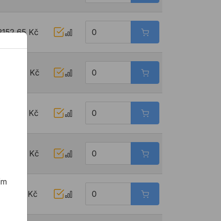
2152,65 Kč
2168,49 Kč
2185,65 Kč
2201,47 Kč
ím
2217,31 Kč