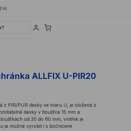
2 h)
Sign in
chránka ALLFIX U-PIR20
á z PIR/PUR desky ve tvaru U, je složená z
 omítatelné desky v tloušťce 15 mm a
tloušťkách od 20 do 60 mm, vnitřek je
 je možné vyrobit i s bočnicemi