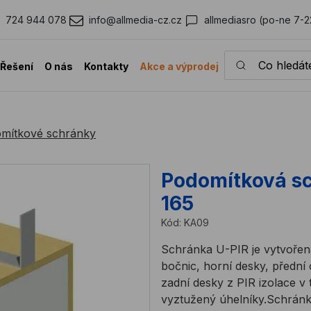
724 944 078
info@allmedia-cz.cz
allmediasro (po-ne 7-2
Co hledáte?
Řešení
O nás
Kontakty
Akce a výprodej
mítkové schránky
Podomítková s
165
Kód:
KA09
Schránka U-PIR je vytvořen
bočnic, horní desky, přední
zadní desky z PIR izolace v 
vyztužený úhelníky.Schránku