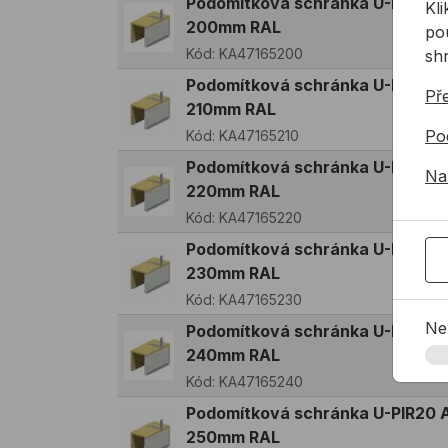
Podomítková schránka U-PIR20 A
Kl
200mm RAL
pou
Kód:
KA47165200
sh
Podomítková schránka U-PIR20 A
Př
210mm RAL
Po
Kód:
KA47165210
Podomítková schránka U-PIR20 A
Na
220mm RAL
Kód:
KA47165220
Podomítková schránka U-PIR20 A
230mm RAL
Kód:
KA47165230
Ne
Podomítková schránka U-PIR20 A
240mm RAL
Kód:
KA47165240
Podomítková schránka U-PIR20 A
250mm RAL