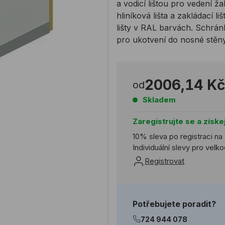
a vodicí lištou pro vedení ža
hliníková lišta a zakládací 
lišty v RAL barvách. Schrán
pro ukotvení do nosné stěn
2006,14 Kč
od
Skladem
Zaregistrujte se a získe
10% sleva po registraci na
Individuální slevy pro vel
Registrovat
Potřebujete poradit?
724 944 078