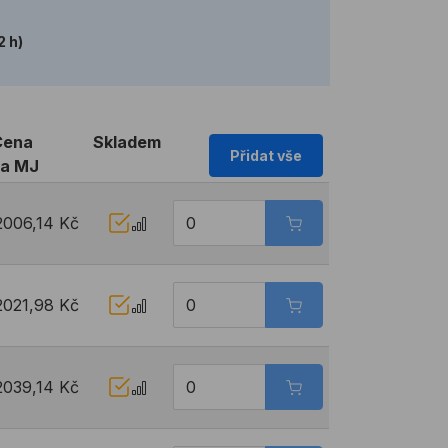
2 h)
Cena
Skladem
Přidat vše
za MJ
2006,14 Kč
2021,98 Kč
2039,14 Kč