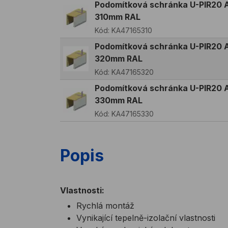
Podomítková schránka U-PIR20 A
310mm RAL
Kód:
KA47165310
Podomítková schránka U-PIR20 A
320mm RAL
Kód:
KA47165320
Podomítková schránka U-PIR20 A
330mm RAL
Kód:
KA47165330
Popis
Vlastnosti:
Rychlá montáž
Vynikající tepelně-izolační vlastnosti