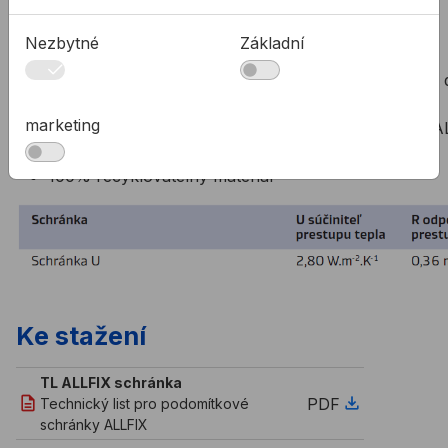
Vysoká mechanická odolnost
Vysoká odolnost vůči vodě a vlhkosti
Nezbytné
Základní
Vhodná pro všechny typy žaluzií
Standardní provedení schránky má béžovou barvu 
PUR a lišty v barvě surového hliníku
marketing
Možnost provedení vnitřku schránky a lišt podle RA
barevnice
100% recyklovatelný materiál
Ke stažení
TL ALLFIX schránka
PDF
Technický list pro podomítkové
schránky ALLFIX