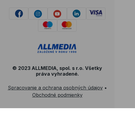
© 2023 ALLMEDIA, spol. s r.o. Všetky
práva vyhradené.
Spracovanie a ochrana osobných údajov
•
Obchodné podmienky