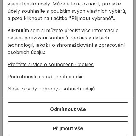
2573,67 Kč
všemi těmito účely. Můžete také označit, pro jaké
ALLFIX U 160 300mm R
AL
účely souhlasíte s použitím svých vlastních výběrů,
Kód:
KA27160300
a poté kliknout na tlačítko "Přijmout vybrané"..
Podomítková schránka
2596,10 Kč
ALLFIX U 160 310mm RA
Kliknutím sem si můžete přečíst více informací o
L
Kód:
KA27160310
našem používání souborů cookies a dalších
Podomítková schránka
technologií, jakož i o shromažďování a zpracování
2619,87 Kč
ALLFIX U 160 320mm RA
osobních údajů.:
L
Kód:
KA27160320
Přečtěte si více o souborech Cookies
Podomítková schránka
2642,30 Kč
ALLFIX U 160 330mm RA
L
Podrobnosti o souborech cookie
Kód:
KA27160330
Naše zásady ochrany osobních údajů
Popis
Odmítnout vše
Vlastnosti:
Rychlá montáž
Přijmout vše
Vynikající tepelně-izolační vlastnosti