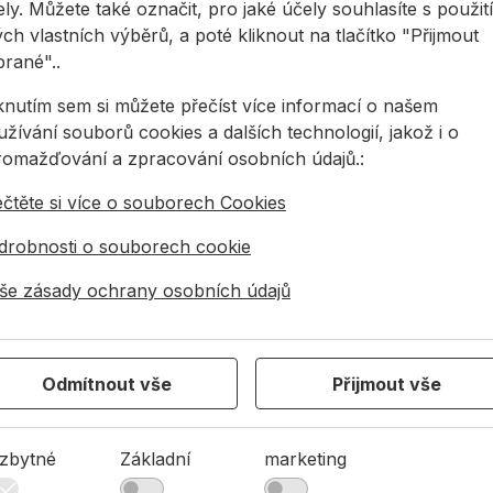
ly. Můžete také označit, pro jaké účely souhlasíte s použit
ch vlastních výběrů, a poté kliknout na tlačítko "Přijmout
brané"..
iknutím sem si můžete přečíst více informací o našem
žívání souborů cookies a dalších technologií, jakož i o
romažďování a zpracování osobních údajů.:
ečtěte si více o souborech Cookies
drobnosti o souborech cookie
še zásady ochrany osobních údajů
4 944 078
info@allmedia-cz.cz
allmediasro (po-n
Odmítnout vše
Přijmout vše
zbytné
Základní
marketing
KONTAKTY
O NÁS