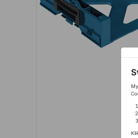
S
My
Co
Kli