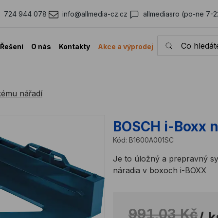
724 944 078
info@allmedia-cz.cz
allmediasro (po-ne 7-2
Co hledáte?
Řešení
O nás
Kontakty
Akce a výprodej
ckému nářadí
BOSCH i-Boxx n
Kód:
B1600A001SC
Je to úložný a prepravný s
náradia v boxoch i-BOXX
991,03 Kč
/ k