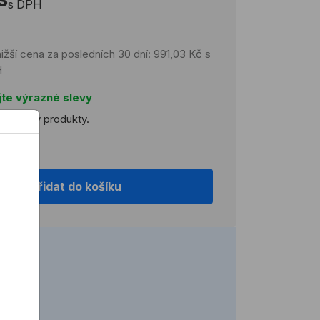
s DPH
ižší cena za posledních 30 dní: 991,03 Kč s
H
jte výrazné slevy
 všechny produkty.
koobchod
Přidat do košíku
2 h)