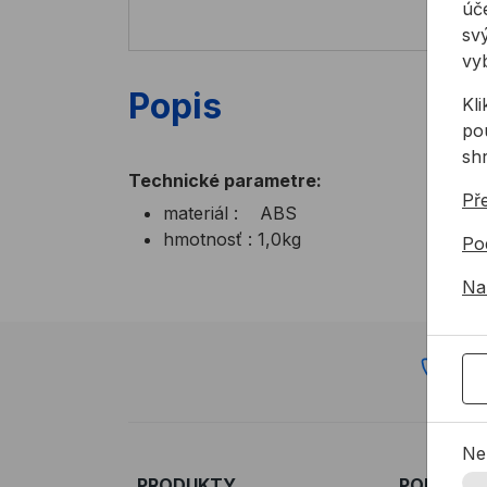
úče
svý
vy
Popis
Kl
pou
sh
Technické parametre:
Př
materiál : ABS
hmotnosť : 1,0kg
Po
Na
72
Ne
PRODUKTY
PODPORA