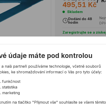
495,51 Kč
Skladem
Nejn
Dodání do 48
hodin
DP
Zaregistrujte se a získe
10% sleva po registraci na
Individuální slevy pro vel
Registrovat
vé údaje máte pod kontrolou
 a naši partneři používáme technologie, včetně souborů
okies, ke shromažďování informací o Vás pro tyto účely:
funkčnost
Potřebujete poradit?
statistika
724 944 078
marketing
info@allmedia-cz.cz
knutím na tlačítko "Přijmout vše" souhlasíte se všemi těmito
allmediasro (po-ne 7-2