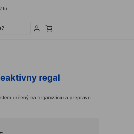
2 h)
Sign in
eaktivny regal
ystém určený na organizáciu a prepravu
s