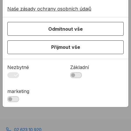
Ochrana: 100A 60V
Naše zásady ochrany osobních údajů
Žádné buňky: 10
Doba nabíjení: 90 minut
Hmotnost: 1,08kg
Odmítnout vše
Trvalý proudový výstup: 40A
Kompatibilita:
Přijmout vše
Všechny 18V EXT nástroje
Nezbytné
Základní
Ke stažení
KAL EVOLUTION AKU
marketing
PDF
Brožúra s multifunkčnými akumulátorovými pilami,
náradím a príslušenstvom rady EVOLUTION.
02 623 10 920