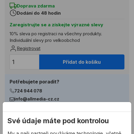
Doprava zdarma
Dodání do 48 hodin
Zaregistrujte se a získejte výrazné slevy
10% sleva po registraci na všechny produkty.
Individuální slevy pro velkoobchod
Registrovat
Přidat do košíku
Potřebujete poradit?
724 944 078
info@allmedia-cz.cz
allmediasro (po-ne 7-22 h)
Své údaje máte pod kontrolou
Popis
My a naši partneři používáme technologie, včetně