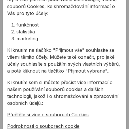
souborů Cookies, ke shromažďování informací o
Vlastnosti:
Vás pro tyto účely:
EXT Li-ion bezdrátový výkon
Ochrana proti přepětí/podpětí
funkčnost
Teplotní ochrana
statistika
Indikátor úrovně nabití baterie
marketing
Prémiové články Samsung 21700 s
Kliknutím na tlačítko "Přijmout vše" souhlasíte se
nejvyšší kapacitou
všemi těmito účely. Můžete také označit, pro jaké
Možnost rychlého nabíjení
účely souhlasíte s použitím svých vlastních výběrů,
Lehký kompaktní design
a poté kliknout na tlačítko "Přijmout vybrané"..
Dlouhé doby chodu
Vhodné pro veškeré akumulátorové
Kliknutím sem si můžete přečíst více informací o
nářadí Evolution EXT
našem používání souborů cookies a dalších
Erbauer kompatibilní konektor
technologií, jakož i o shromažďování a zpracování
osobních údajů.:
Technické parametry:
Watthodiny: 144Wh
Přečtěte si více o souborech Cookies
Jmenovité výstupní napětí: 18V
Podrobnosti o souborech cookie
Nabíjecí napětí: 21V