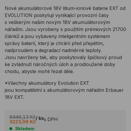
Nové akumulátorové 18V litium-ionové baterie EXT od
EVOLUTION poskytují vynikající provozní časy
s veškerým našim novým 18V akumulátorovým
nářadím. Jsou vyrobeny s použitím prémiových 21700
článků a jsou vybaveny inteligentním systémem
správy baterií, který je chrání před přepětím,
nadproudem a degradací nadměrné teploty.
Jsou navrženy tak, aby poskytovaly špičkový proud
ke zvládnutí náročných úloh a prodloužené doby
chodu, abyste mohli řezat déle.
*Všechny akumulátory Evolution EXT
jsou kompatibilní s akumulátorovým nářadím Erbauer
18V EXT.
6446,13 Kč
/ ks
s DPH
3223,06 Kč
Skladem