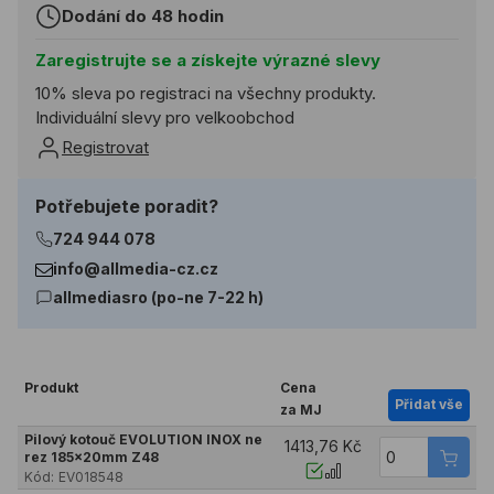
Dodání do 48 hodin
Zaregistrujte se a získejte výrazné slevy
10% sleva po registraci na všechny produkty.
Individuální slevy pro velkoobchod
Registrovat
Potřebujete poradit?
724 944 078
info@allmedia-cz.cz
allmediasro (po-ne 7-22 h)
Produkt
Cena
Přidat vše
za MJ
Pilový kotouč EVOLUTION INOX ne
1413,76 Kč
rez 185x20mm Z48
Kód:
EV018548