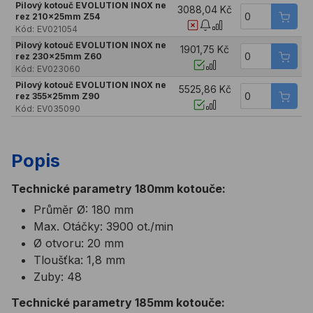
Pilový kotouč EVOLUTION INOX ne
3088,04 Kč
rez 210x25mm Z54
Kód:
EV021054
Pilový kotouč EVOLUTION INOX ne
1901,75 Kč
rez 230x25mm Z60
Kód:
EV023060
Pilový kotouč EVOLUTION INOX ne
5525,86 Kč
rez 355x25mm Z90
Kód:
EV035090
Popis
Technické parametry 180mm kotouče:
Průměr Ø: 180 mm
Max. Otáčky: 3900 ot./min
Ø otvoru: 20 mm
Tloušťka: 1,8 mm
Zuby: 48
Technické parametry 185mm kotouče: