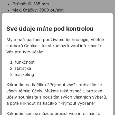
Průměr Ø: 185 mm
Max. Otáčky: 3900 ot./min
Ø otvoru: 20 mm
Tloušťka: 1,8 mm
Své údaje máte pod kontrolou
Zuby: 48
Technické parametry 230mm kotouče:
My a naši partneři používáme technologie, včetně
Průměr Ø: 230 mm
souborů Cookies, ke shromažďování informací o
Max. Otáčky: 3000 ot./min
Vás pro tyto účely:
Ø otvoru: 25,4 mm
funkčnost
Tloušťka: 1,8 mm
statistika
Zuby: 54
marketing
Technické parametry 355mm kotouče:
Kliknutím na tlačítko "Přijmout vše" souhlasíte se
Průměr Ø: 355 mm
všemi těmito účely. Můžete také označit, pro jaké
Max. Otáčky: 1600 ot./min
účely souhlasíte s použitím svých vlastních výběrů,
Ø otvoru: 25,4 mm
a poté kliknout na tlačítko "Přijmout vybrané"..
Tloušťka: 2,4 mm
Zuby: 90
Kliknutím sem si můžete přečíst více informací o