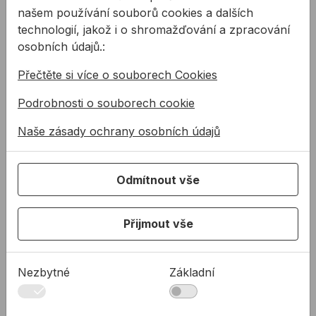
našem používání souborů cookies a dalších
Upozornění:
technologií, jakož i o shromažďování a zpracování
Kotouč je určen pouze pro dokončovací práce
osobních údajů.:
(řezy), není stavěný na velkokapacitní řezání
Přečtěte si více o souborech Cookies
Podrobnosti o souborech cookie
Související produkty
Multimateriální kotouč EVOLUTION RAGE
Pilový kotouč EVOLUTION S
Naše zásady ochrany osobních údajů
Odmítnout vše
Přijmout vše
Nezbytné
Základní
Multimateriální kotouč
Pilový kotouč
EVOLUTION RAGE
EVOLUTION STEEL na
ocel