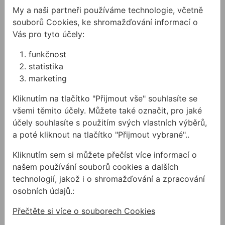
My a naši partneři používáme technologie, včetně
souborů Cookies, ke shromažďování informací o
Související články
Vás pro tyto účely:
funkčnost
statistika
marketing
Kliknutím na tlačítko "Přijmout vše" souhlasíte se
všemi těmito účely. Můžete také označit, pro jaké
Pilové kotouče na
účely souhlasíte s použitím svých vlastních výběrů,
dřevo
a poté kliknout na tlačítko "Přijmout vybrané"..
Chystáte se řezat dřevěné
Kliknutím sem si můžete přečíst více informací o
materiály? Pomůžeme
našem používání souborů cookies a dalších
vám s výběrem kotouče
technologií, jakož i o shromažďování a zpracování
na dřevo.
osobních údajů.:
Přečtěte si více o souborech Cookies