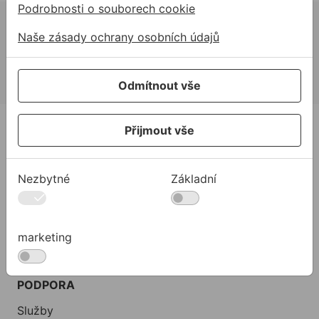
Podrobnosti o souborech cookie
02 623 10 920
Naše zásady ochrany osobních údajů
allmedia@allmedia.sk
allmediasro (po-ne 7-22 h)
Odmítnout vše
PRODUKTY
Přijmout vše
Produkty
Podpora
Nezbytné
Základní
Řešení
O nás
marketing
Kontakty
Akce a výprodej
PODPORA
Služby