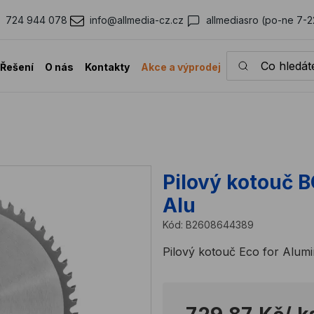
724 944 078
info@allmedia-cz.cz
allmediasro (po-ne 7-2
Co hledáte?
Řešení
O nás
Kontakty
Akce a výprodej
Pilový kotouč
Alu
Kód:
B2608644389
Pilový kotouč Eco for Alum