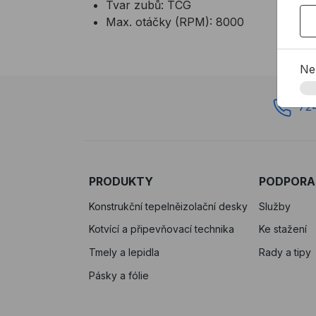
Tvar zubů: TCG
Max. otáčky (RPM): 8000
Ne
72
PRODUKTY
PODPORA
Konstrukční tepelněizolační desky
Služby
Kotvící a připevňovací technika
Ke stažení
Tmely a lepidla
Rady a tipy
Pásky a fólie