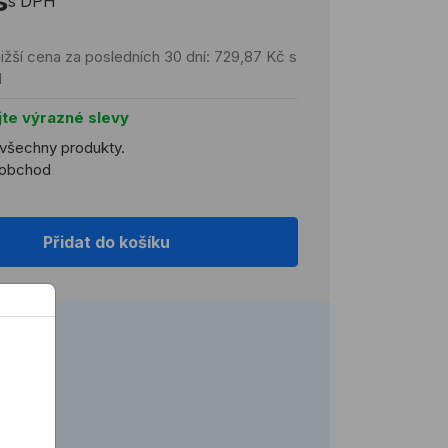
s
s DPH
ižší cena za posledních 30 dní: 729,87 Kč s
H
jte výrazné slevy
 všechny produkty.
koobchod
Přidat do košíku
2 h)