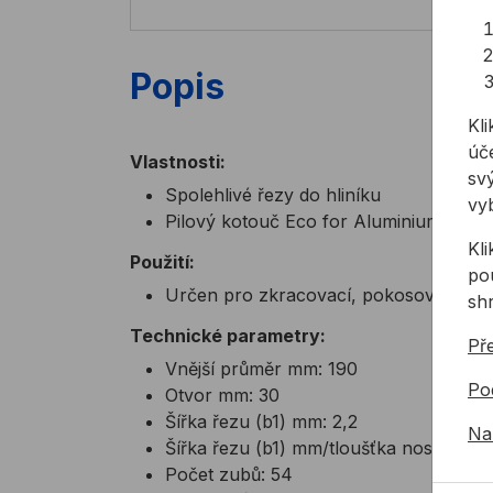
Popis
Kli
úče
Vlastnosti:
svý
Spolehlivé řezy do hliníku
vy
Pilový kotouč Eco for Aluminium je obl
Kl
Použití:
pou
Určen pro zkracovací, pokosové a stolní
sh
Technické parametry:
Př
Vnější průměr mm: 190
Po
Otvor mm: 30
Šířka řezu (b1) mm: 2,2
Na
Šířka řezu (b1) mm/tloušťka nosného k
Počet zubů: 54