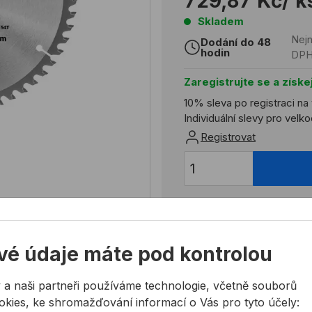
729,87 Kč
/ k
Skladem
Nejn
Dodání do 48
hodin
DP
Zaregistrujte se a získe
10% sleva po registraci na
Individuální slevy pro vel
Registrovat
Potřebujete poradit?
vé údaje máte pod kontrolou
724 944 078
info@allmedia-cz.cz
 a naši partneři používáme technologie, včetně souborů
allmediasro (po-ne 7-2
okies, ke shromažďování informací o Vás pro tyto účely: