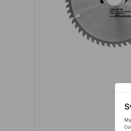
S
My
Co