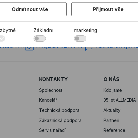
Odmítnout vše
Přijmout vše
zbytné
Základní
marketing
4 944 078
info@allmedia-cz.cz
allmediasro (po-n
KONTAKTY
O NÁS
Společnost
Kdo jsme
Kancelář
35 let ALLMEDIA
Technická podpora
Aktuality
Zákaznická podpora
Partneři
Servis nářadí
Reference