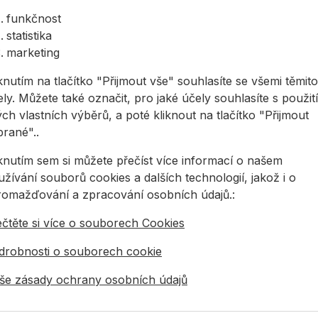
funkčnost
statistika
marketing
knutím na tlačítko "Přijmout vše" souhlasíte se všemi těmito
ly. Můžete také označit, pro jaké účely souhlasíte s použit
ch vlastních výběrů, a poté kliknout na tlačítko "Přijmout
brané"..
íbená volba pro spolehlivé řezy do hliníku
iknutím sem si můžete přečíst více informací o našem
žívání souborů cookies a dalších technologií, jakož i o
 pily na hliníkové profily
romažďování a zpracování osobních údajů.:
ečtěte si více o souborech Cookies
drobnosti o souborech cookie
še zásady ochrany osobních údajů
otouče (b2) mm: 2,2/1,6