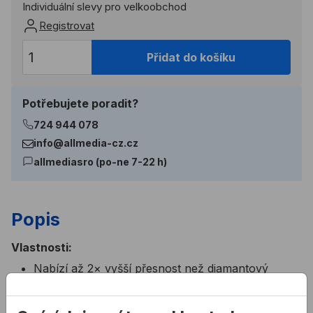
Individuální slevy pro velkoobchod
Registrovat
Přidat do košíku
Potřebujete poradit?
724 944 078
info@allmedia-cz.cz
allmediasro (po-ne 7-22 h)
Popis
Vlastnosti:
Nabízí až 2× vyšší přesnost než diamantový
kotouč na keramiku Bosch 2607019473
Čisté a vysoce kvalitní řezání s Bosch Diamond