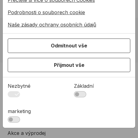
Podrobnosti o souborech cookie
Naše zásady ochrany osobních údajů
02 623 10 920
allmedia@allmedia.sk
Odmítnout vše
allmediasro (po-ne 7-22 h)
Přijmout vše
PRODUKTY
Produkty
Nezbytné
Základní
Podpora
Řešení
marketing
O nás
Kontakty
Akce a výprodej