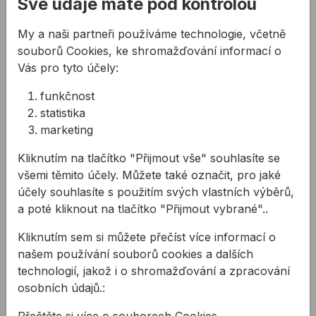
Své údaje máte pod kontrolou
Technology
Vysoká přesnost řezání tvrdých dlaždic
My a naši partneři používáme technologie, včetně
Řez bez otřepů s účelně navrženým souvislým
souborů Cookies, ke shromažďování informací o
lemem
Vás pro tyto účely:
Efektivní tenká čepel zajistí hladké řezání a
zůstane chladná
funkčnost
Zpevněná střední část snižuje vibrace a zajišťuje
statistika
čisté řezání.
marketing
Použití:
Kliknutím na tlačítko "Přijmout vše" souhlasíte se
Litina
všemi těmito účely. Můžete také označit, pro jaké
Nerezová ocel
účely souhlasíte s použitím svých vlastních výběrů,
Neželezné kovy
a poté kliknout na tlačítko "Přijmout vybrané"..
Ocel
Kliknutím sem si můžete přečíst více informací o
Vláknité plasty GFK, CFK
našem používání souborů cookies a dalších
Technické parametry:
technologií, jakož i o shromažďování a zpracování
Průměr kotouče: 125mm
osobních údajů.:
Průměr otvoru: 22,23mm
Přečtěte si více o souborech Cookies