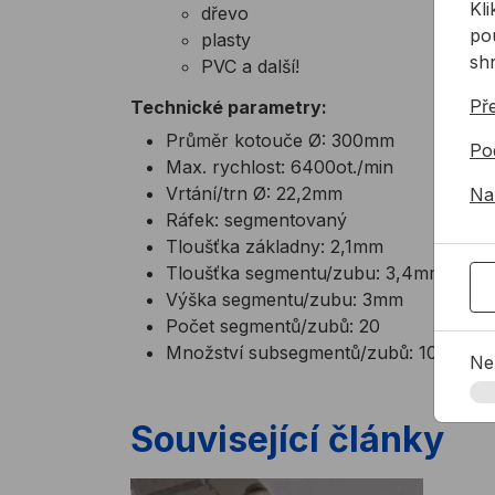
Kl
dřevo
pou
plasty
sh
PVC a další!
Př
Technické parametry:
Průměr kotouče Ø: 300mm
Po
Max. rychlost: 6400ot./min
Vrtání/trn Ø: 22,2mm
Na
Ráfek: segmentovaný
Tloušťka základny: 2,1mm
Tloušťka segmentu/zubu: 3,4mm
Výška segmentu/zubu: 3mm
Počet segmentů/zubů: 20
Množství subsegmentů/zubů: 100
Ne
Související články