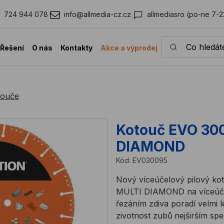
724 944 078
info@allmedia-cz.cz
allmediasro (po-ne 7-2
Co hledáte?
Řešení
O nás
Kontakty
Akce a výprodej
touče
Kotouč EVO 3
DIAMOND
Kód:
EV030095
Nový víceúčelový pilový k
MULTI DIAMOND na víceúčel
řezáním zdiva poradí velmi l
zivotnost zubů nejširším sp