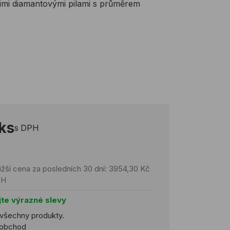
šimi diamantovými pilami s průměrem
 ks
s DPH
ižší cena za posledních 30 dní: 3954,30 Kč
PH
jte výrazné slevy
 všechny produkty.
koobchod