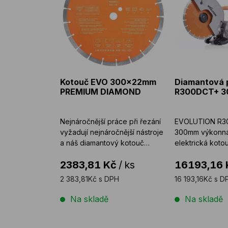
Kotouč EVO 300x22mm
Diamantová 
PREMIUM DIAMOND
R300DCT+ 
Nejnáročnější práce při řezání
EVOLUTION R3
vyžadují nejnáročnější nástroje
300mm výkonná 
a náš diamantový kotouč
elektrická koto
EVOLUTION PRE ...
přívodem vody pr
2383,81 Kč
/
ks
16193,16 
2 383,81Kč s DPH
16 193,16Kč s D
Na skladě
Na skladě