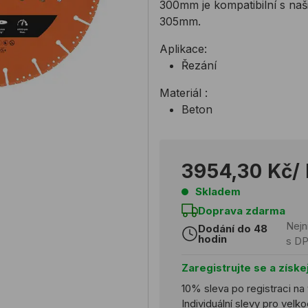
300mm je kompatibilní s na
305mm.
Aplikace:
Řezání
Materiál :
Beton
3954,30 Kč
/
Skladem
Doprava zdarma
Nejn
Dodání do 48
hodin
s D
Zaregistrujte se a získe
10% sleva po registraci na
Individuální slevy pro vel