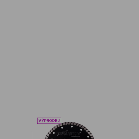
OND
pila EVO R300DCT+ 300mm
Kotouč EVOLUTION diamantový