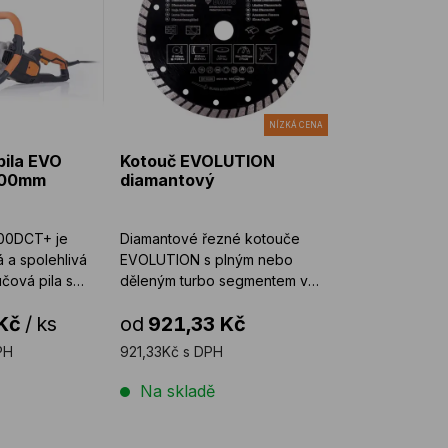
NÍZKÁ CENA
pila EVO
Kotouč EVOLUTION
300mm
diamantový
00DCT+ je
Diamantové řezné kotouče
a spolehlivá
EVOLUTION s plným nebo
učová pila s
děleným turbo segmentem v
oti pra ...
průměrech 185mm, 210mm, 25 ...
Kč
/
ks
od
921,33 Kč
PH
921,33Kč s DPH
Na skladě