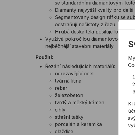
se standardními diamantovými koto
Diamanty nejvyšší kvality pro delší
Segmentovaný design ráfku se sub
odstraňují nečistoty z řezu
Hrubá deska těla posiluje kotouč pr
Využívá pokročilou diamantovou techno
S
nejběžnější stavební materiály
Použití:
My
Co
Řezání následujících materiálů:
nerezavějící ocel
tvárná litina
rebar
železobeton
tvrdý a měkký kámen
Kli
cihly
úče
střešní tašky
svý
porcelán a keramika
vy
dlaždice