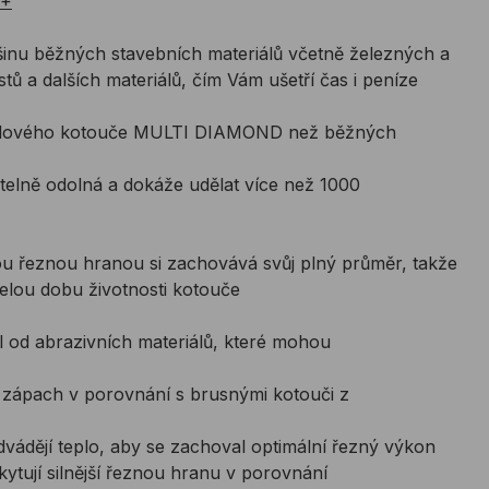
T+
tšinu běžných stavebních materiálů včetně železných a
stů a dalších materiálů, čím Vám ušetří čas i peníze
eriálového kotouče MULTI DIAMOND než běžných
telně odolná a dokáže udělat více než 1000
u řeznou hranou si zachovává svůj plný průměr, takže
elou dobu životnosti kotouče
íl od abrazivních materiálů, které mohou
 zápach v porovnání s brusnými kotouči z
odvádějí teplo, aby se zachoval optimální řezný výkon
ytují silnější řeznou hranu v porovnání