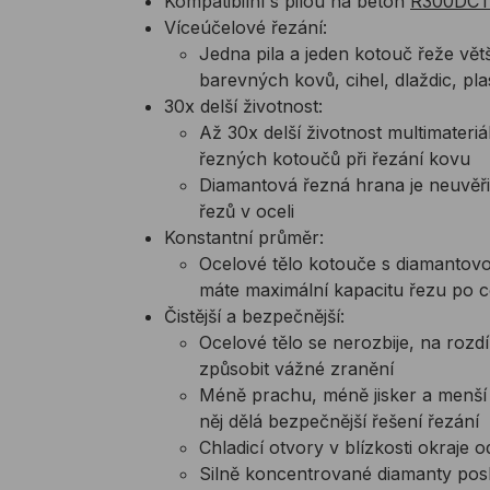
Kompatibilní s pilou na beton
R300DC
Víceúčelové řezání:
Jedna pila a jeden kotouč řeže vě
barevných kovů, cihel, dlaždic, pla
30x delší životnost:
Až 30x delší životnost multimat
řezných kotoučů při řezání kovu
Diamantová řezná hrana je neuvěři
řezů v oceli
Konstantní průměr:
Ocelové tělo kotouče s diamantovo
máte maximální kapacitu řezu po c
Čistější a bezpečnější:
Ocelové tělo se nerozbije, na rozd
způsobit vážné zranění
Méně prachu, méně jisker a menší
něj dělá bezpečnější řešení řezání
Chladicí otvory v blízkosti okraje 
Silně koncentrované diamanty posk