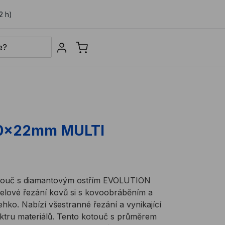
2 h)
Sign in
00x22mm MULTI
otouč s diamantovým ostřím EVOLUTION
ové řezání kovů si s kovoobráběním a
ehko. Nabízí všestranné řezání a vynikající
ektru materiálů. Tento kotouč s průměrem