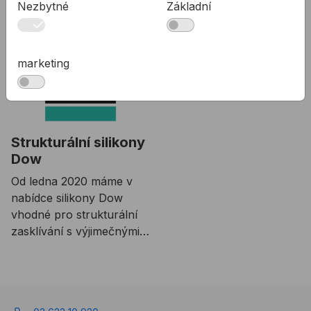
Nezbytné
Základní
Související články
marketing
Strukturální silikony
Dow
Od ledna 2020 máme v
nabídce silikony Dow
vhodné pro strukturální
zasklívání s výjimečnými
vlastnostmi.