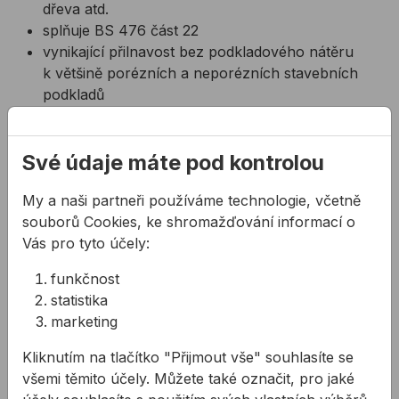
dřeva atd.
splňuje BS 476 část 22
vynikající přilnavost bez podkladového nátěru
k většině porézních a neporézních stavebních
podkladů
nestéká
pružnost ± 50%
Své údaje máte pod kontrolou
neutrální vytvrzování
bez obsahu halogenů
My a naši partneři používáme technologie, včetně
splňuje ISO 11600-F&G-25LM
souborů Cookies, ke shromažďování informací o
může dosáhnout požární odolnost do 4 hodin
Vás pro tyto účely:
široce testovaný podle mnohých evropských
specifikací
funkčnost
tvorba kůže do 1,5 hod.
statistika
vynikající odolnost vůči povětrnostním vlivům
marketing
včetně odolnosti vůči ozónu, UV
záření a teplotním extrémům
Kliknutím na tlačítko "Přijmout vše" souhlasíte se
dlouhá životnost
všemi těmito účely. Můžete také označit, pro jaké
CE značení podle ETAG 026