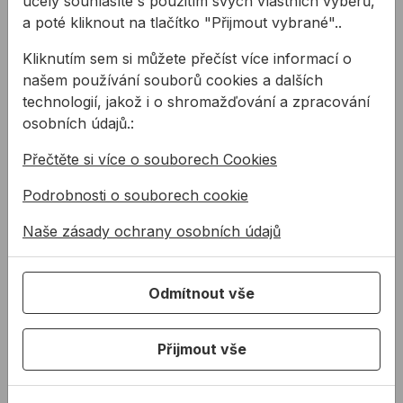
účely souhlasíte s použitím svých vlastních výběrů,
a poté kliknout na tlačítko "Přijmout vybrané"..
Barva:
C04 černá
Kliknutím sem si můžete přečíst více informací o
našem používání souborů cookies a dalších
technologií, jakož i o shromažďování a zpracování
Ke stažení
osobních údajů.:
Přečtěte si více o souborech Cookies
KBÚ DOWSIL FS 700
PDF
Karta bezpečnostních údajů pro protipožární
Podrobnosti o souborech cookie
silikon DOWSIL FS 700
KAL ALLMEDIA DOW 2023
Naše zásady ochrany osobních údajů
PDF
Katalóg silikónov DOW SSG
TL DOWSIL FS 700
Odmítnout vše
PDF
Technický list pro protipožární silikon DOWSIL FS
700
POP DOWSIL FS 700
Přijmout vše
PDF
Prohlášení o parametrech pro protipožární silikon
DOWSIL FS 700