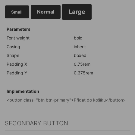
Large
Normal
Small
Parameters
Font weight
bold
Casing
inherit
Shape
boxed
Padding X
0.75rem
Padding Y
0.375rem
Implementation
<button class="btn btn-primary">Přidat do košíku</button>
SECONDARY BUTTON