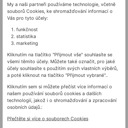
dog
My a naši partneři používáme technologie, včetně
souborů Cookies, ke shromažďování informací o
Vás pro tyto účely:
Display 4
The quick, brown fox
funkčnost
statistika
jumps over the lazy dog
marketing
Kliknutím na tlačítko "Přijmout vše" souhlasíte se
Display 5
všemi těmito účely. Můžete také označit, pro jaké
The quick, brown fox jumps
účely souhlasíte s použitím svých vlastních výběrů,
a poté kliknout na tlačítko "Přijmout vybrané"..
over the lazy dog
Kliknutím sem si můžete přečíst více informací o
našem používání souborů cookies a dalších
Display 6
technologií, jakož i o shromažďování a zpracování
The quick, brown fox jumps
osobních údajů.:
over the lazy dog
Přečtěte si více o souborech Cookies