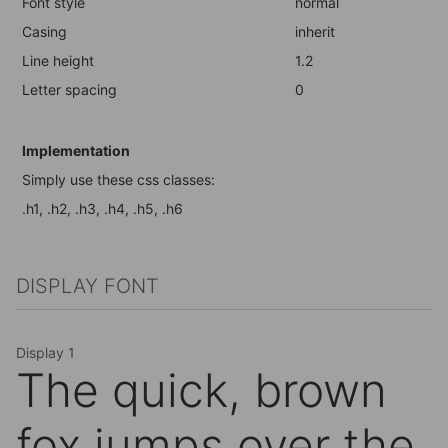
Font style
normal
Casing
inherit
Line height
1.2
Letter spacing
0
Implementation
Simply use these css classes:
.h1, .h2, .h3, .h4, .h5, .h6
DISPLAY FONT
Display 1
The quick, brown
fox jumps over the